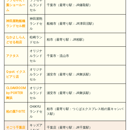
ララちゃん千
ララちゃ
葉ショールー
んランド
千葉市（最寄り駅：JR鎌取駅）
ム
セル
神田屋鞄
神田屋鞄船橋
ランドセ
船橋市（最寄り駅：JR津田沼駅）
ランドセル館
ル
なかよしらん
松崎ラン
柏市（最寄り駅：JR柏駅）
どせる柏店
ドセル
オリジナ
アクタス
ルランド
千葉市・流山市
セル
オリジナ
Q-pot. イクス
ルランド
浦安市（最寄り駅：JR舞浜駅）
ピアリ店
セル
CLOAKROOM
オリジナ
by PORTER
ルランド
浦安市（最寄り駅：JR舞浜駅）
舞浜
セル
CHIKYU
柏市（最寄り駅：つくばエクスプレス柏の葉キャンパ
柏の葉T-SITE
ランドセ
ス駅）
ル
キッズア
そごう千葉店
千葉店（最寄り駅：JR千葉駅）