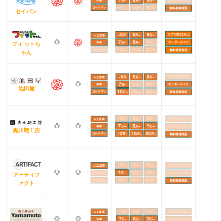
セイバン
◎
フィ ットち
ゃん
◎
池田屋
◎
◎
黒川鞄工房
◎
◎
アーティフ
ァクト
◎
◎