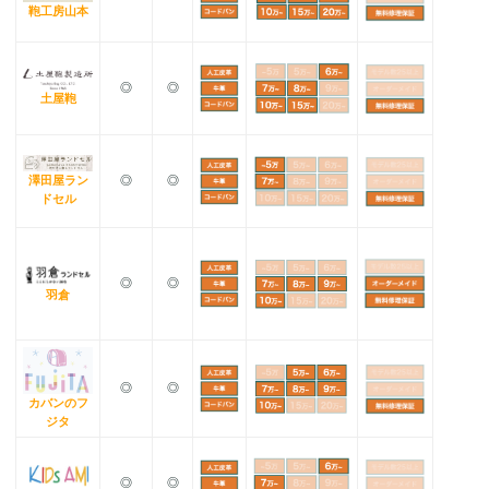
鞄工房山本
◎
◎
土屋鞄
澤田屋ラン
◎
◎
ドセル
◎
◎
羽倉
◎
◎
カバンのフ
ジタ
◎
◎