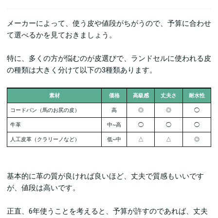
メーカーによって、使う皮や値段がちがうので、予算に合わせ
て選べるかを見ておきましょう。
特に、多くの方が悩むのが皮選びで、ランドセルに使われる皮
の種類は大きく分けて以下の3種類あります。
素材
価格
高級感
丈夫さ
耐水性
コードバン（馬のお尻の皮）
高
◎
◎
◯
牛革
中~高
◯
◯
◯
人工皮革（
クラリーノなど）
低~中
△
△
◎
基本的に革の質が良ければ良いほど、丈夫で質感もいいです
が、値段は高いです。
正直、6年使うことを考えると、予算が許すのであれば、丈夫