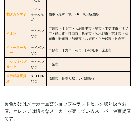
ミなど
フィット
柏タカシマヤ
ちゃんな
柏市（最寄り駅：JR・東武線柏駅）
ど
市川市・千葉市・大網白里市・柏市・木更津市・浦安
セイバン
イオン
市・館山市・印西市・銚子市・習志野市・東金市・成
など
田市・野田市・船橋市・八街市・八千代市・佐倉市
イトーヨーカ
セイバン
市原市・千葉市・柏市・四街道市・流山市
ドー
など
キッズリパブ
セイバン
千葉市
リック
など
東武船橋百貨
SHIFFON
船橋市（最寄り駅：JR船橋駅）
店
など
黄色がけはメーカー直営ショップやランドセルを取り扱うお
店、オレンジは様々なメーカーが売っているスーパーや百貨店
です。