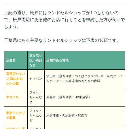
上記の通り、松戸にはランドセルショップが1つしかないの
で、松戸周辺にある他のお店に行くことを検討した方が良いで
しょう。
千葉県にある主要なランドセルショップは下表の16店です。
主な取り
店舗名
扱い商品
店舗のある地域
など
直営店セイバ
流山市（最寄り駅：つくばエクスプレス・東武アーバ
ン 流山おお
セイバン
ンパークライン線流山おおたかの森駅）
たかの森
フィット
ナカハル
ちゃんな
東金市（最寄り駅：JR東金駅）
ど
フィット
東京インテリ
ちゃんな
木更津市・習志野市・印西市
ア家具
ど