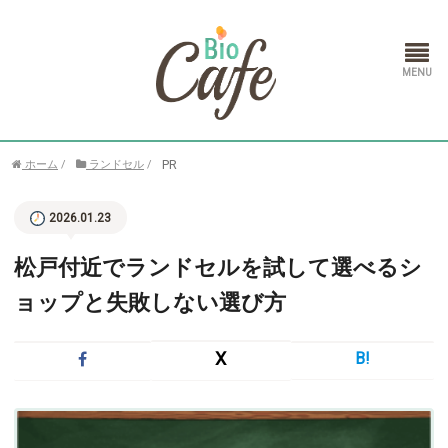
ホーム
PR
ホーム
/
ランドセル
/
ランドセル
2026.01.23
通信教育
松戸付近でランドセルを試して選べるシ
ョップと失敗しない選び方
X
B!