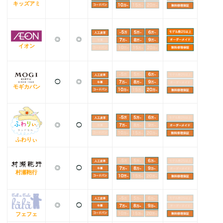
キッズアミ
◎
◎
イオン
◯
◎
モギカバン
◎
◯
ふわりぃ
◎
◯
村瀬鞄行
◎
◯
フェフェ