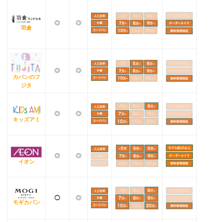
◎
◎
羽倉
◎
◎
カバンのフ
ジタ
◎
◎
キッズアミ
◎
◎
イオン
◯
◎
モギカバン