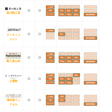
◎
◎
黒川鞄工房
◎
◎
アーティフ
ァクト
◎
◎
鞄工房山本
◎
◎
土屋鞄
澤田屋ラン
◎
◎
ドセル