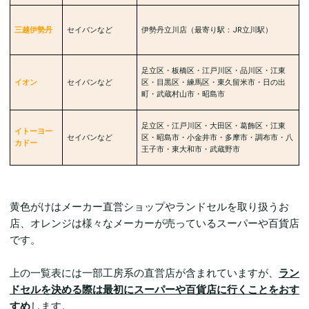
三越伊勢丹
セイバンなど
伊勢丹立川店（最寄り駅：JR立川駅）
足立区・板橋区・江戸川区・品川区・江東
イオン
セイバンなど
区・目黒区・練馬区・東久留米市・日の出
町・武蔵村山市・昭島市
足立区・江戸川区・大田区・葛飾区・江東
イトーヨー
セイバンなど
区・昭島市・小金井市・多摩市・調布市・八
カドー
王子市・東大和市・武蔵野市
黄色がけはメーカー直営ショップやランドセルを取り扱うお
店、オレンジは様々なメーカーが売っているスーパーや百貨店
です。
上の一覧表には一部工房系の直営店が含まれていますが、
ラン
ドセルを決める際は最初にスーパーや百貨店に行くことをおす
すめ
します。