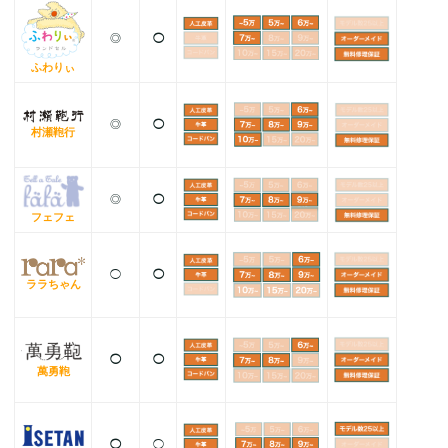
◎
◯
ふわりぃ
◎
◯
村瀬鞄行
◎
◯
フェフェ
◯
◯
ララちゃん
◯
◯
萬勇鞄
◯
◯