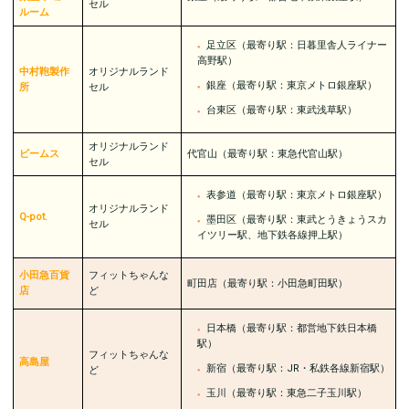
セル
ルーム
足立区（最寄り駅：日暮里舎人ライナー
高野駅）
中村鞄製作
オリジナルランド
銀座（最寄り駅：東京メトロ銀座駅）
所
セル
台東区（最寄り駅：東武浅草駅）
オリジナルランド
ビームス
代官山（最寄り駅：東急代官山駅）
セル
表参道（最寄り駅：東京メトロ銀座駅）
オリジナルランド
Q-pot.
墨田区（最寄り駅：東武とうきょうスカ
セル
イツリー駅、地下鉄各線押上駅）
小田急百貨
フィットちゃんな
町田店（最寄り駅：小田急町田駅）
店
ど
日本橋（最寄り駅：都営地下鉄日本橋
駅）
フィットちゃんな
高島屋
新宿（最寄り駅：JR・私鉄各線新宿駅）
ど
玉川（最寄り駅：東急二子玉川駅）