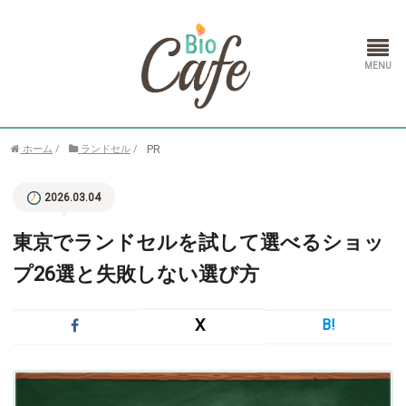
ホーム
PR
ホーム
/
ランドセル
/
ランドセル
2026.03.04
通信教育
東京でランドセルを試して選べるショッ
プ26選と失敗しない選び方
X
B!