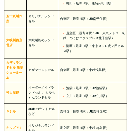
町田（最寄り駅：東急南町田駅）
五十嵐製作
オリジナルランド
台東区（最寄り駅：JR南千住駅）
所
セル
足立区（最寄り駅：JR・東京メトロ・東
武・つくばエクスプレス北千住駅）
大峡製鞄直
大峽製鞄のランド
営店
セル
港区（最寄り駅：東京メトロ虎ノ門ヒル
ズ駅）
カザマラン
ドセル 浅草
カザマランドセル
台東区（最寄り駅：東武浅草駅）
ショールー
ム
オーダーメイドラ
池袋（最寄り駅：JR池袋駅）
神田屋鞄
ンドセル 、カルち
立川（最寄り駅：JR立川駅）
ゃんランドセル
arataのランドセル
キシル
吉祥寺（最寄り駅：JR吉祥寺駅）
など
オリジナルランド
キッズアミ
足立区（最寄り駅：東武 梅島駅）
セル