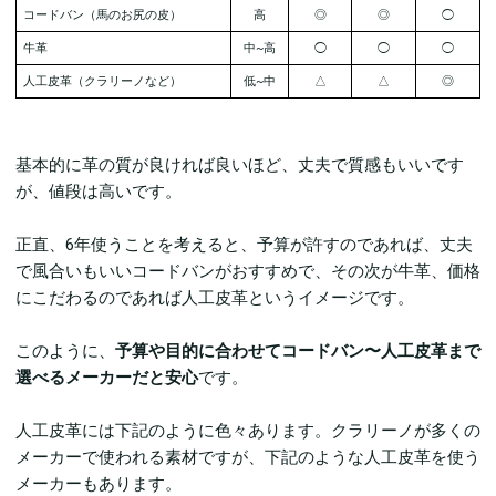
コードバン（馬のお尻の皮）
高
◎
◎
◯
牛革
中~高
◯
◯
◯
人工皮革（
クラリーノなど）
低~中
△
△
◎
基本的に革の質が良ければ良いほど、丈夫で質感もいいです
が、値段は高いです。
正直、6年使うことを考えると、予算が許すのであれば、丈夫
で風合いもいいコードバンがおすすめで、その次が牛革、価格
にこだわるのであれば人工皮革というイメージです。
このように、
予算や目的に合わせてコードバン〜人工皮革まで
選べるメーカーだと安心
です。
人工皮革には下記のように色々あります。クラリーノが多くの
メーカーで使われる素材ですが、下記のような人工皮革を使う
メーカーもあります。