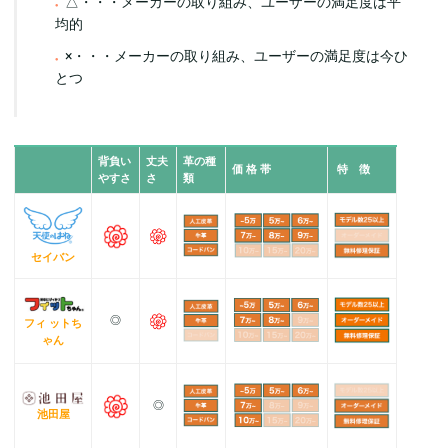
△・・・メーカーの取り組み、ユーザーの満足度は平
均的
×・・・メーカーの取り組み、ユーザーの満足度は今ひ
とつ
背負い
丈夫
革の種
価 格 帯
特 徴
やすさ
さ
類
セイバン
◎
フィ ットち
ゃん
◎
池田屋