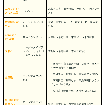
ふわりぃ む
武蔵村山市（最寄り駅：ー※バスでのアクセ
ふわりぃ
さし村山店
ス）
村瀬鞄行 渋
オリジナルランド
渋谷（最寄り駅：JR・東京メトロ・東急渋
谷店
セル
谷駅）
conosaki
榮伸のランドセル
台東区（最寄り駅：東京メトロ末広町駅）
2k540店
オーダーメイドラ
スドウ
ンドセル 、オリジ
葛飾区（最寄り駅：京成立石駅）
ナルランドセル
西新井本店（最寄り駅：日暮里・舎人ラ
イナー西新井大師西駅）
中目黒店（最寄り駅：東急池尻大橋駅）
オリジナルランド
土屋鞄
セル
南町田店（最寄り駅：東急南町田グラン
ベリーパーク駅）
立川店（最寄り駅：JR中央線立川駅）
黒川鞄 東京
オリジナルランド
銀座 ショー
銀座（最寄り駅：都営地下鉄東銀座駅）