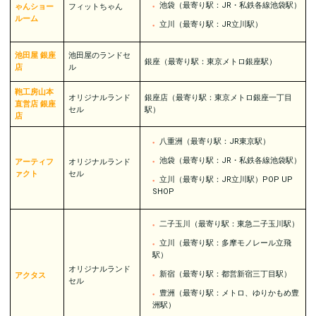
池袋（最寄り駅：JR・私鉄各線池袋駅）
ゃんショー
フィットちゃん
ルーム
立川（最寄り駅：JR立川駅）
池田屋 銀座
池田屋のランドセ
銀座（最寄り駅：東京メトロ銀座駅）
店
ル
鞄工房山本
オリジナルランド
銀座店（最寄り駅：東京メトロ銀座一丁目
直営店 銀座
セル
駅）
店
八重洲（最寄り駅：JR東京駅）
池袋（最寄り駅：JR・私鉄各線池袋駅）
アーティフ
オリジナルランド
ァクト
セル
立川（最寄り駅：JR立川駅）POP UP
SHOP
二子玉川（最寄り駅：東急二子玉川駅）
立川（最寄り駅：多摩モノレール立飛
駅）
オリジナルランド
新宿（最寄り駅：都営新宿三丁目駅）
アクタス
セル
豊洲（最寄り駅：メトロ、ゆりかもめ豊
洲駅）