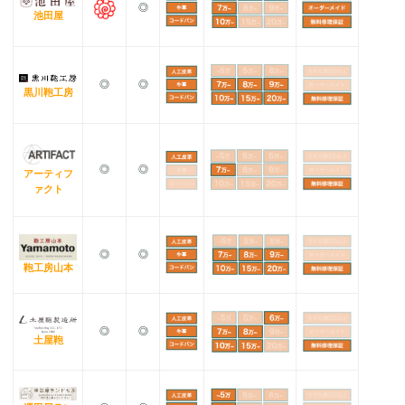
◎
池田屋
◎
◎
黒川鞄工房
◎
◎
アーティフ
ァクト
◎
◎
鞄工房山本
◎
◎
土屋鞄