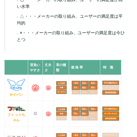
い水準
△・・・メーカーの取り組み、ユーザーの満足度は平
均的
×・・・メーカーの取り組み、ユーザーの満足度は今ひ
とつ
背負い
丈夫
革の種
価 格 帯
特 徴
やすさ
さ
類
セイバン
◎
フィ ットち
ゃん