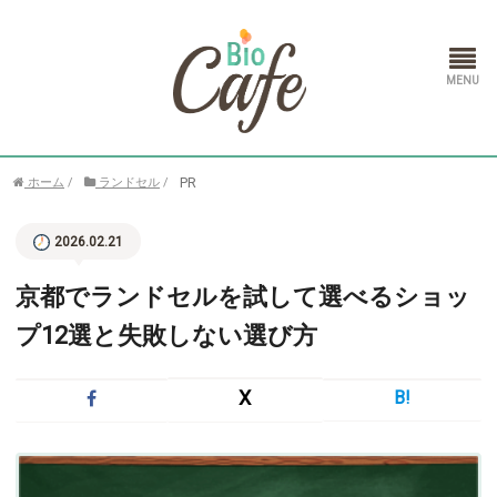
ホーム
PR
ホーム
/
ランドセル
/
ランドセル
2026.02.21
通信教育
京都でランドセルを試して選べるショッ
プ12選と失敗しない選び方
X
B!