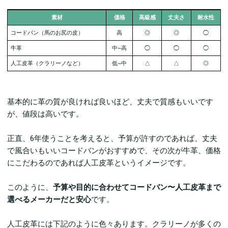
素材
価格
高級感
丈夫さ
耐水性
コードバン（馬のお尻の皮）
高
◎
◎
◯
牛革
中~高
◯
◯
◯
人工皮革（
クラリーノなど）
低~中
△
△
◎
基本的に革の質が良ければ良いほど、丈夫で質感もいいです
が、値段は高いです。
正直、6年使うことを考えると、予算が許すのであれば、丈夫
で風合いもいいコードバンがおすすめで、その次が牛革、価格
にこだわるのであれば人工皮革というイメージです。
このように、
予算や目的に合わせてコードバン〜人工皮革まで
選べるメーカーだと安心
です。
人工皮革には下記のように色々あります。クラリーノが多くの