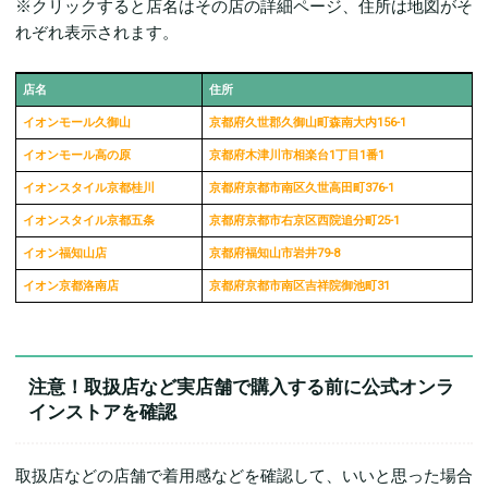
※クリックすると店名はその店の詳細ページ、住所は地図がそ
れぞれ表示されます。
店名
住所
イオンモール久御山
京都府久世郡久御山町森南大内156-1
イオンモール高の原
京都府木津川市相楽台1丁目1番1
イオンスタイル京都桂川
京都府京都市南区久世高田町376-1
イオンスタイル京都五条
京都府京都市右京区西院追分町25-1
イオン福知山店
京都府福知山市岩井79-8
イオン京都洛南店
京都府京都市南区吉祥院御池町31
注意！取扱店など実店舗で購入する前に公式オンラ
インストアを確認
取扱店などの店舗で着用感などを確認して、いいと思った場合