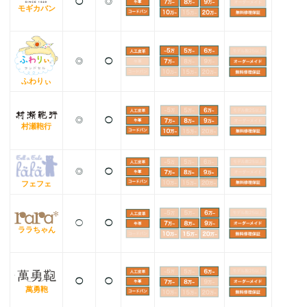
◯
◎
モギカバン
◎
◯
ふわりぃ
◎
◯
村瀬鞄行
◎
◯
フェフェ
◯
◯
ララちゃん
◯
◯
萬勇鞄