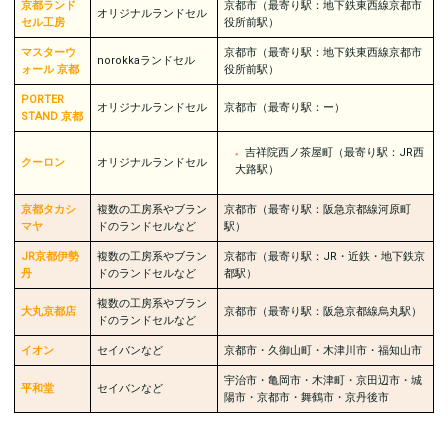
京都ランド
京都市（最寄り駅：地下鉄東西線京都市
オリジナルランドセル
セル工房
役所前駅）
マスターウ
京都市（最寄り駅：地下鉄東西線京都市
norokkaランドセル
ォール 京都
役所前駅）
PORTER
オリジナルランドセル
京都市（最寄り駅：ー）
STAND 京都
吉祥院西ノ茶屋町（最寄り駅：JR西
クーロン
オリジナルランドセル
大路駅）
京都タカシ
複数の工房系やブラン
京都市（最寄り駅：阪急京都線河原町
マヤ
ドのランドセルなど
駅）
JR京都伊勢
複数の工房系やブラン
京都市（最寄り駅：JR・近鉄・地下鉄京
丹
ドのランドセルなど
都駅）
複数の工房系やブラン
大丸京都店
京都市（最寄り駅：阪急京都線烏丸駅）
ドのランドセルなど
イオン
セイバンなど
京都市・久御山町・木津川市・福知山市
宇治市・亀岡市・木津町・京田辺市・城
平和堂
セイバンなど
陽市・京都市・舞鶴市・京丹後市