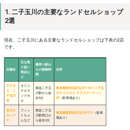
1. 二子玉川の主要なランドセルショップ
2選
現在、二子玉川にある主要なランドセルショップは下表の2店
です。
主な取
最寄り駅か
り扱い
店舗名
らの移動時
住所
商品な
間
ど
アクタ
オリジ
東急二子玉
東京都世田谷区玉川1-14-1 二子玉
ス・二
ナルラ
川駅から徒
川ライズ S.C. テラスマーケット
子玉川
ンドセ
歩5分
2F
（駐車場︎︎︎あり）
店
ル
玉川タ
フィッ
東急二子玉
東京都世田谷区玉川3-17-1
（駐車
カシマ
トちゃ
川駅西口か
場︎︎︎あり）
ヤ
んなど
ら徒歩2分