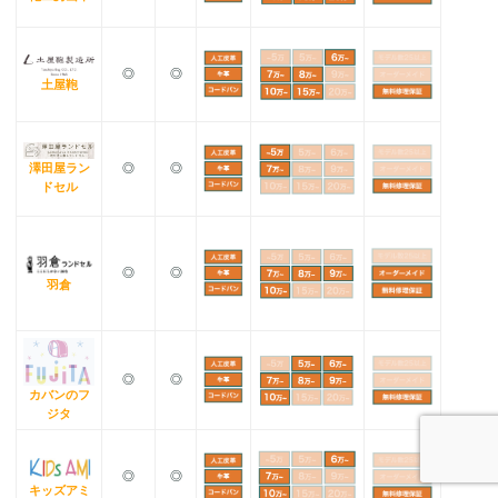
◎
◎
土屋鞄
澤田屋ラン
◎
◎
ドセル
◎
◎
羽倉
◎
◎
カバンのフ
ジタ
◎
◎
キッズアミ