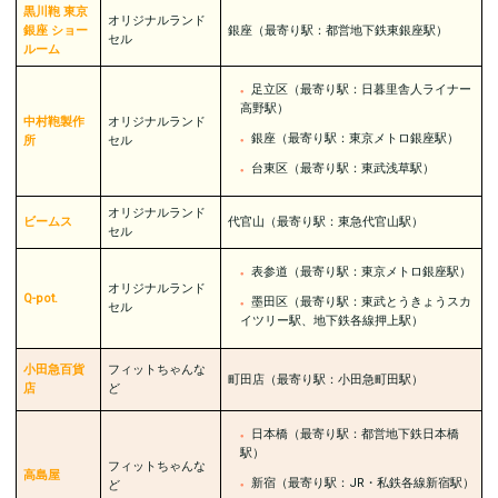
黒川鞄 東京
オリジナルランド
銀座 ショー
銀座（最寄り駅：都営地下鉄東銀座駅）
セル
ルーム
足立区（最寄り駅：日暮里舎人ライナー
高野駅）
中村鞄製作
オリジナルランド
銀座（最寄り駅：東京メトロ銀座駅）
所
セル
台東区（最寄り駅：東武浅草駅）
オリジナルランド
ビームス
代官山（最寄り駅：東急代官山駅）
セル
表参道（最寄り駅：東京メトロ銀座駅）
オリジナルランド
Q-pot.
墨田区（最寄り駅：東武とうきょうスカ
セル
イツリー駅、地下鉄各線押上駅）
小田急百貨
フィットちゃんな
町田店（最寄り駅：小田急町田駅）
店
ど
日本橋（最寄り駅：都営地下鉄日本橋
駅）
フィットちゃんな
高島屋
新宿（最寄り駅：JR・私鉄各線新宿駅）
ど