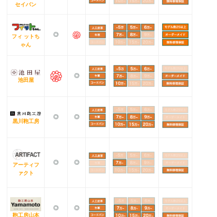
セイバン
◎
フィ ットち
ゃん
◎
池田屋
◎
◎
黒川鞄工房
◎
◎
アーティフ
ァクト
◎
◎
鞄工房山本