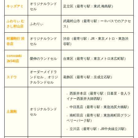
オリジナルランド
キッズアミ
足立区（最寄り駅：東武 梅島駅）
セル
ふわりぃ む
武蔵村山市（最寄り駅：ー※バスでのアクセ
ふわりぃ
さし村山店
ス）
村瀬鞄行 渋
オリジナルランド
渋谷（最寄り駅：JR・東京メトロ・東急渋
谷店
セル
谷駅）
conosaki
榮伸のランドセル
台東区（最寄り駅：東京メトロ末広町駅）
2k540店
オーダーメイドラ
スドウ
ンドセル 、オリジ
葛飾区（最寄り駅：京成立石駅）
ナルランドセル
西新井本店（最寄り駅：日暮里・舎人ラ
イナー西新井大師西駅）
中目黒店（最寄り駅：東急池尻大橋駅）
オリジナルランド
土屋鞄
セル
南町田店（最寄り駅：東急南町田グラン
ベリーパーク駅）
立川店（最寄り駅：JR中央線立川駅）