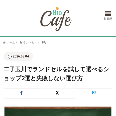
ホーム
PR
ホーム
/
ランドセル
/
ランドセル
2026.03.04
通信教育
二子玉川でランドセルを試して選べるシ
ョップ2選と失敗しない選び方
X
B!