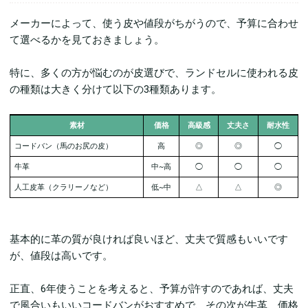
メーカーによって、使う皮や値段がちがうので、予算に合わせ
て選べるかを見ておきましょう。
特に、多くの方が悩むのが皮選びで、ランドセルに使われる皮
の種類は大きく分けて以下の3種類あります。
素材
価格
高級感
丈夫さ
耐水性
コードバン（馬のお尻の皮）
高
◎
◎
◯
牛革
中~高
◯
◯
◯
人工皮革（
クラリーノなど）
低~中
△
△
◎
基本的に革の質が良ければ良いほど、丈夫で質感もいいです
が、値段は高いです。
正直、6年使うことを考えると、予算が許すのであれば、丈夫
で風合いもいいコードバンがおすすめで、その次が牛革、価格