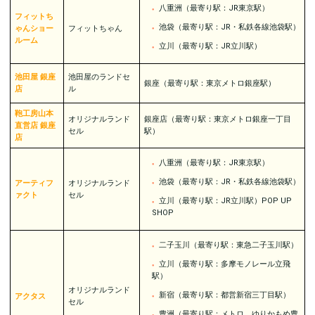
八重洲（最寄り駅：JR東京駅）
フィットち
池袋（最寄り駅：JR・私鉄各線池袋駅）
ゃんショー
フィットちゃん
ルーム
立川（最寄り駅：JR立川駅）
池田屋 銀座
池田屋のランドセ
銀座（最寄り駅：東京メトロ銀座駅）
店
ル
鞄工房山本
オリジナルランド
銀座店（最寄り駅：東京メトロ銀座一丁目
直営店 銀座
セル
駅）
店
八重洲（最寄り駅：JR東京駅）
池袋（最寄り駅：JR・私鉄各線池袋駅）
アーティフ
オリジナルランド
ァクト
セル
立川（最寄り駅：JR立川駅）POP UP
SHOP
二子玉川（最寄り駅：東急二子玉川駅）
立川（最寄り駅：多摩モノレール立飛
駅）
オリジナルランド
新宿（最寄り駅：都営新宿三丁目駅）
アクタス
セル
豊洲（最寄り駅：メトロ、ゆりかもめ豊