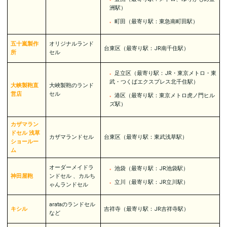
洲駅）
町田（最寄り駅：東急南町田駅）
五十嵐製作
オリジナルランド
台東区（最寄り駅：JR南千住駅）
所
セル
足立区（最寄り駅：JR・東京メトロ・東
武・つくばエクスプレス北千住駅）
大峡製鞄直
大峽製鞄のランド
営店
セル
港区（最寄り駅：東京メトロ虎ノ門ヒル
ズ駅）
カザマラン
ドセル 浅草
カザマランドセル
台東区（最寄り駅：東武浅草駅）
ショールー
ム
オーダーメイドラ
池袋（最寄り駅：JR池袋駅）
神田屋鞄
ンドセル 、カルち
立川（最寄り駅：JR立川駅）
ゃんランドセル
arataのランドセル
キシル
吉祥寺（最寄り駅：JR吉祥寺駅）
など