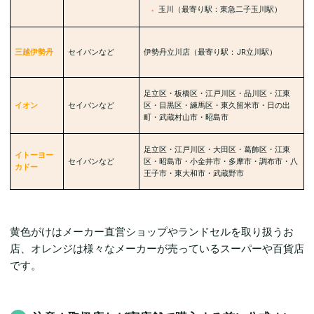
玉川（最寄り駅：東急二子玉川駅）
三越伊勢丹
セイバンなど
伊勢丹立川店（最寄り駅：JR立川駅）
足立区・板橋区・江戸川区・品川区・江東
イオン
セイバンなど
区・目黒区・練馬区・東久留米市・日の出
町・武蔵村山市・昭島市
足立区・江戸川区・大田区・葛飾区・江東
イトーヨー
セイバンなど
区・昭島市・小金井市・多摩市・調布市・八
カドー
王子市・東大和市・武蔵野市
黄色がけはメーカー直営ショップやランドセルを取り扱うお
店、オレンジは様々なメーカーが売っているスーパーや百貨店
です。