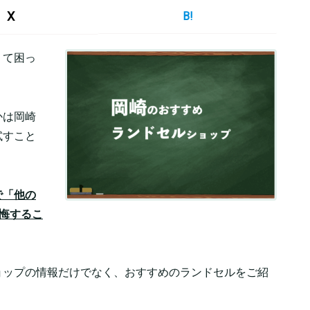
X
B!
くて困っ
かは岡崎
試すこと
で「他の
悔するこ
ョップの情報だけでなく、おすすめのランドセルをご紹