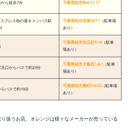
口から徒歩7分
千葉県柏市柏4-11-17
クスプレス柏の葉キャンパス駅
千葉県柏市若柴227-1
（駐車場︎︎︎
分
あり）
千葉県柏市末広町3-16
（駐車
結
場︎︎︎あり）
千葉県柏市大島田1-6-1
（駐車
駅北口からバスで約25分
場︎︎︎あり）
千葉県柏市豊町2-5-25
（駐車場︎︎︎
からバスで約10分
あり）
取り扱うお店、オレンジは様々なメーカーが売っている