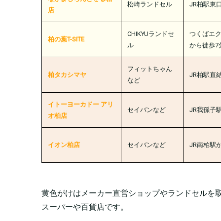
松崎ランドセル
JR柏駅東
店
CHIKYUランドセ
つくばエ
柏の葉T-SITE
ル
から徒歩7
フィットちゃん
柏タカシマヤ
JR柏駅直
など
イトーヨーカドー アリ
セイバンなど
JR我孫子
オ柏店
イオン柏店
セイバンなど
JR南柏駅
黄色がけはメーカー直営ショップやランドセルを
スーパーや百貨店です。