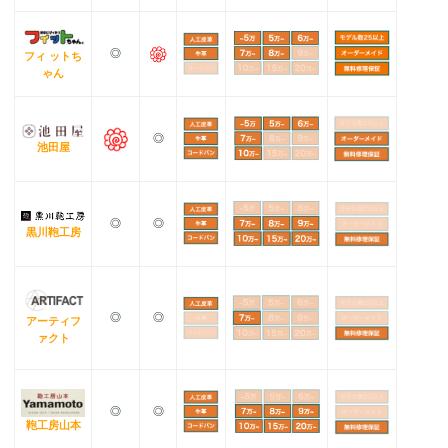
◎
フィ ットち
ゃん
◎
池田屋
◎
◎
黒川鞄工房
◎
◎
アーティフ
ァクト
◎
◎
鞄工房山本