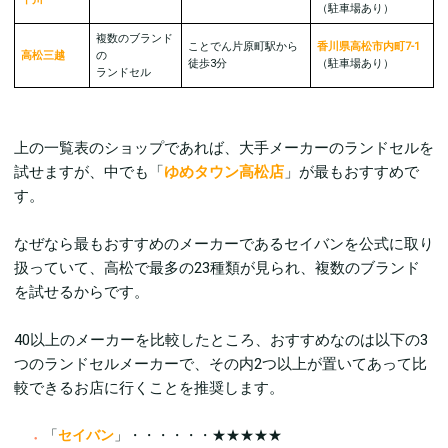
（駐車場︎︎︎あり）
複数のブランド
ことでん片原町駅から
香川県高松市内町7-1
高松三越
の
徒歩3分
（駐車場︎︎︎あり）
ランドセル
上の一覧表のショップであれば、大手メーカーのランドセルを
試せますが、中でも「
ゆめタウン高松店
」が最もおすすめで
す。
なぜなら最もおすすめのメーカーであるセイバンを公式に取り
扱っていて、高松で最多の23種類が見られ、複数のブランド
を試せるからです。
40以上のメーカーを比較したところ、おすすめなのは以下の3
つのランドセルメーカーで、その内2つ以上が置いてあって比
較できるお店に行くことを推奨します。
「
セイバン
」・・・・・・★★★★★