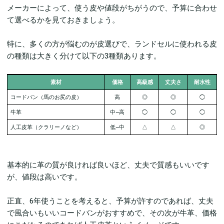
メーカーによって、使う皮や値段がちがうので、予算に合わせ
て選べるかを見ておきましょう。
特に、多くの方が悩むのが皮選びで、ランドセルに使われる皮
の種類は大きく分けて以下の3種類あります。
素材
価格
高級感
丈夫さ
耐水性
コードバン（馬のお尻の皮）
高
◎
◎
◯
牛革
中~高
◯
◯
◯
人工皮革（
クラリーノなど）
低~中
△
△
◎
基本的に革の質が良ければ良いほど、丈夫で質感もいいです
が、値段は高いです。
正直、6年使うことを考えると、予算が許すのであれば、丈夫
で風合いもいいコードバンがおすすめで、その次が牛革、価格