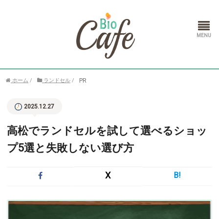
ホーム
PR
ホーム
/
ランドセル
/
ランドセル
2025.12.27
通信教育
高松でランドセルを試して選べるショッ
プ5選と失敗しない選び方
X
B!