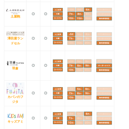
◎
◎
土屋鞄
澤田屋ラン
◎
◎
ドセル
◎
◎
羽倉
◎
◎
カバンのフ
ジタ
◎
◎
キッズアミ