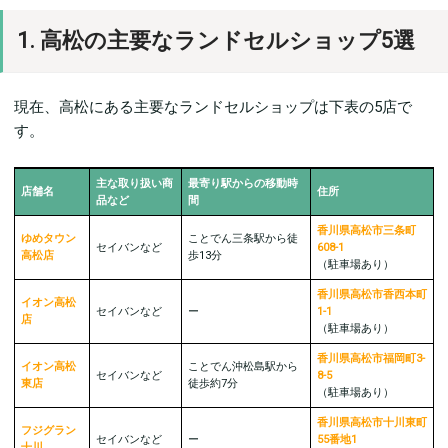
1. 高松の主要なランドセルショップ5選
現在、高松にある主要なランドセルショップは下表の5店で
す。
主な取り扱い商
最寄り駅からの移動時
店舗名
住所
品など
間
香川県高松市三条町
ゆめタウン
ことでん三条駅から徒
セイバンなど
608-1
高松店
歩13分
（駐車場︎︎︎あり）
香川県高松市香西本町
イオン高松
セイバンなど
ー
1-1
店
（駐車場︎︎︎あり）
香川県高松市福岡町3-
イオン高松
ことでん沖松島駅から
セイバンなど
8-5
東店
徒歩約7分
（駐車場︎︎︎あり）
香川県高松市十川東町
フジグラン
セイバンなど
ー
55番地1
十川