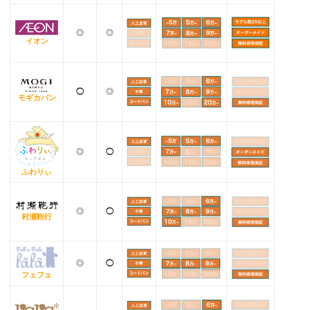
◎
◎
イオン
◯
◎
モギカバン
◎
◯
ふわりぃ
◎
◯
村瀬鞄行
◎
◯
フェフェ