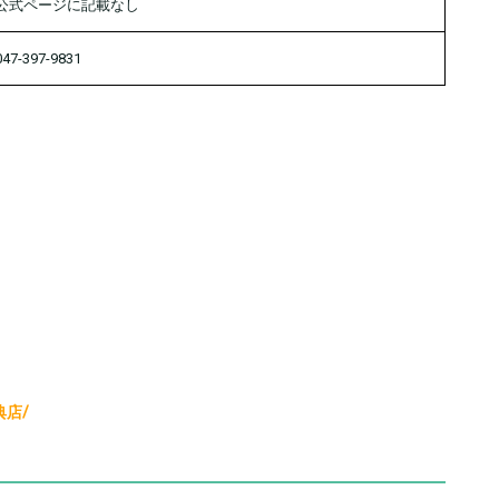
公式ページに記載なし
047-397-9831
典店/