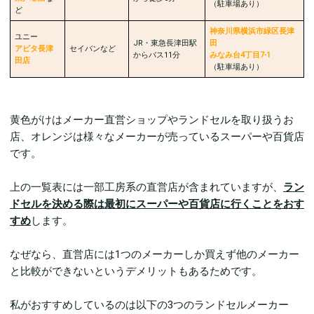
（駐車場︎︎︎あり）
ど
神奈川県横浜市緑区長津
ユニー
JR・東急長津田駅
田
アピタ長津
セイバンなど
からバス11分
みなみ台4丁目7-1
田店
（駐車場︎︎︎あり）
黄色がけはメーカー直営ショップやランドセルを取り扱うお
店、オレンジは様々なメーカーが売っているスーパーや百貨店
です。
上の一覧表には一部工房系の直営店が含まれていますが、
ラン
ドセルを決める際は最初にスーパーや百貨店に行くことをおす
すめ
します。
なぜなら、直営店には1つのメーカーしか買えず他のメーカー
と比較ができないというデメリットもあるためです。
私がおすすめしているのは以下の3つのランドセルメーカー