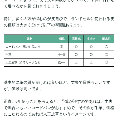
て選べるかを見ておきましょう。
特に、多くの方が悩むのが皮選びで、ランドセルに使われる皮
の種類は大きく分けて以下の3種類あります。
素材
価格
高級感
丈夫さ
耐水性
コードバン（馬のお尻の皮）
高
◎
◎
◯
牛革
中~高
◯
◯
◯
人工皮革（
クラリーノなど）
低~中
△
△
◎
基本的に革の質が良ければ良いほど、丈夫で質感もいいです
が、値段は高いです。
正直、6年使うことを考えると、予算が許すのであれば、丈夫
で風合いもいいコードバンがおすすめで、その次が牛革、価格
にこだわるのであれば人工皮革というイメージです。