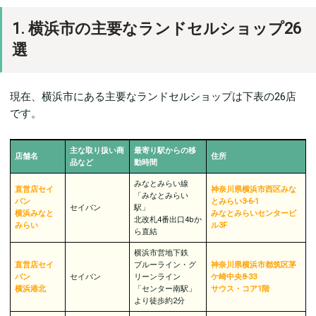
1. 横浜市の主要なランドセルショップ26
選
現在、横浜市にある主要なランドセルショップは下表の26店
です。
主な取り扱い商
最寄り駅からの移
店舗名
住所
品など
動時間
みなとみらい線
直営店セイ
神奈川県横浜市西区みな
「みなとみらい
バン
とみらい3-6-1
セイバン
駅」
横浜みなと
みなとみらいセンタービ
北改札4番出口4bか
みらい
ル3F
ら直結
横浜市営地下鉄
直営店セイ
ブルーライン・グ
神奈川県横浜市都筑区茅
バン
セイバン
リーンライン
ケ崎中央8-33
横浜港北
「センター南駅」
サウス・コア1階
より徒歩約2分