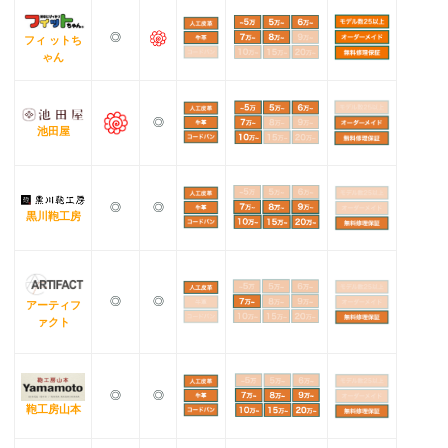
◎
フィ ットち
ゃん
◎
池田屋
◎
◎
黒川鞄工房
◎
◎
アーティフ
ァクト
◎
◎
鞄工房山本