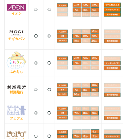
◎
◎
イオン
◯
◎
モギカバン
◎
◯
ふわりぃ
◎
◯
村瀬鞄行
◎
◯
フェフェ
◯
◯