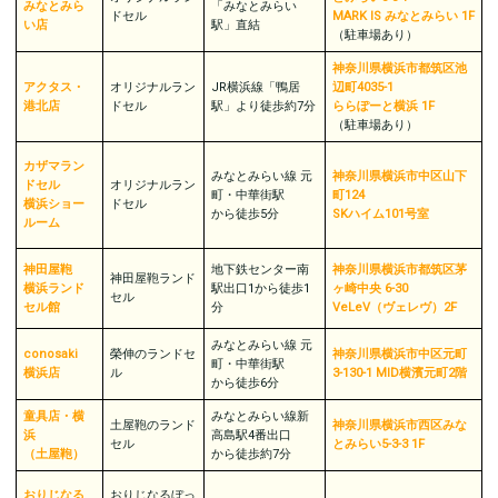
みなとみら
「みなとみらい
ドセル
MARK IS みなとみらい 1F
い店
駅」直結
（駐車場︎︎︎あり）
神奈川県横浜市都筑区池
アクタス・
オリジナルラン
JR横浜線「鴨居
辺町4035-1
港北店
ドセル
駅」より徒歩約7分
ららぽーと横浜 1F
（駐車場︎︎︎あり）
カザマラン
みなとみらい線 元
神奈川県横浜市中区山下
ドセル
オリジナルラン
町・中華街駅
町124
横浜ショー
ドセル
から徒歩5分
SKハイム101号室
ルーム
神田屋鞄
地下鉄センター南
神奈川県横浜市都筑区茅
神田屋鞄ランド
横浜ランド
駅出口1から徒歩1
ヶ崎中央 6-30
セル
セル館
分
VeLeV（ヴェレヴ）2F
みなとみらい線 元
conosaki
榮伸のランドセ
神奈川県横浜市中区元町
町・中華街駅
横浜店
ル
3-130-1 MID横濱元町2階
から徒歩6分
童具店・横
みなとみらい線新
土屋鞄のランド
神奈川県横浜市西区みな
浜
高島駅4番出口
セル
とみらい5-3-3 1F
（土屋鞄）
から徒歩約7分
おりじなる
おりじなるぼっ