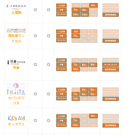
◎
◎
土屋鞄
澤田屋ラン
◎
◎
ドセル
◎
◎
羽倉
◎
◎
カバンのフ
ジタ
◎
◎
キッズアミ