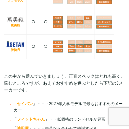
ララちゃん
◯
◯
萬勇鞄
◯
◯
伊勢丹
この中から選んでいきましょう。正直スペックはどれも高く、
悩むところですが、あえておすすめを選ぶとしたら下記の3メ
ーカーです。
「
セイバン
」・・・2027年入学モデルで最もおすすめのメー
カー
「
フィットちゃん
」・・低価格のランドセルが豊富
「
池田屋
」・・・牛革なら合わせて検討すべき