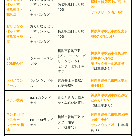
横浜市鶴見区上の宮1-8-
ぼっくす
くすランドセ
菊名駅東口より約
22
横浜菊名・
ル、
15分
サンクリーン滝川1階
鶴見店
セイバンなど
おりじなる
おりじなるぼっ
ぼっくす
くすランドセ
横浜駅西口より約
神奈川県横浜市西区宮ヶ
横浜宮ヶ谷
ル、
16分
谷8-7 KYビル1F
店
セイバンなど
横浜市営地下鉄
神奈川県横浜市都筑区中
(ブルーライン・グ
ST
シャーリーテン
川中央1-31-1-2
リーンライン)
COMPANY
プル
モザイクモール港北4F
センター北駅下車
（駐車場︎︎︎あり）
すぐ
ツバメラン
ツバメランドセ
京急井土ヶ谷駅か
神奈川県横浜市南区南太
ドセル
ル
ら徒歩5分
田4-8-12
神奈川県横浜市西区みな
ataraのランド
みなとみらい線み
キシル横浜
とみらい3-5-1
セル
なとみらい駅直結
（駐車場︎︎︎あり）
ランド オブ
神奈川県横浜市都筑区茅
横浜市営地下鉄セ
マスター
norokkaランド
ヶ崎中央6-1
ンター南駅
ウォール 横
セル
サウスウッド2F
（駐車場︎︎︎
より徒歩1分
浜
あり）