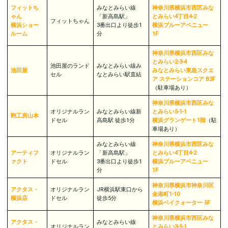
フィットち
みなとみらい線
神奈川県横浜市西区みな
ゃん
「新高島駅」
とみらい4丁目4-2
フィットちゃん
横浜ショー
3番出口より徒歩1
横浜ブルーアベニュー
ルーム
分
1F
神奈川県横浜市西区みな
とみらい2-3-4
池田屋のランド
みなとみらい線み
池田屋
みなとみらい東急スクエ
セル
なとみらい駅直結
ア ステーションコア B3F
（駐車場︎︎︎あり）
神奈川県横浜市西区みな
オリジナルラン
みなとみらい線新
とみらい5-1-1
鞄工房山本
ドセル
高島駅 徒歩1分
横浜グランゲート1階
（駐
車場︎︎︎あり）
みなとみらい線
神奈川県横浜市西区みな
アーティフ
オリジナルラン
「新高島駅」
とみらい4丁目4-2
ァクト
ドセル
3番出口より徒歩1
横浜ブルーアベニュー
分
1F
神奈川県横浜市神奈川区
アクタス・
オリジナルラン
JR横浜駅東口から
金港町1-10
横浜店
ドセル
徒歩5分
横浜ベイクォーター 5F
神奈川県横浜市西区みな
アクタス・
みなとみらい線
オリジナルラン
とみらい3-5-1