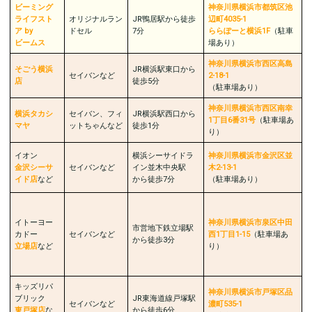
ビーミング
神奈川県横浜市都筑区池
ライフスト
オリジナルラン
JR鴨居駅から徒歩
辺町4035-1
ア by
ドセル
7分
ららぽーと横浜1F
（駐車
ビームス
場︎︎︎あり）
神奈川県横浜市西区高島
そごう横浜
JR横浜駅東口から
セイバンなど
2-18-1
店
徒歩5分
（駐車場︎︎︎あり）
神奈川県横浜市西区南幸
横浜タカシ
セイバン、フィ
JR横浜駅西口から
1丁目6番31号
（駐車場︎︎︎あ
マヤ
ットちゃんなど
徒歩1分
り）
イオン
横浜シーサイドラ
神奈川県横浜市金沢区並
金沢シーサ
セイバンなど
イン並木中央駅
木2-13-1
イド店
など
から徒歩7分
（駐車場︎︎︎あり）
イトーヨー
神奈川県横浜市泉区中田
市営地下鉄立場駅
カドー
セイバンなど
西1丁目1-15
（駐車場︎︎︎あ
から徒歩3分
立場店
など
り）
キッズリパ
神奈川県横浜市戸塚区品
ブリック
JR東海道線戸塚駅
セイバンなど
濃町535-1
東戸塚店
な
から徒歩6分