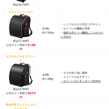
税込46,750円
ユアメイト ヒーロー
・シンプルだけど目立つデザイン
・全4色
・セイバンの機能が充実
・約1,200g~
・
値段を抑えつつ機能にこだわりた
い方向き
税込57,200円
公式サイト早割で
51,480
円
モデルロイヤル クラシッ
ク
・キズや水に強い素材
・全8色
・フォーマルなデザイン
・約1,280g
・セイバンのスタンダード的存在
税込64,900円
公式サイト早割で
58,410
円
防水牛革プレミアム カラ
ーステッチ