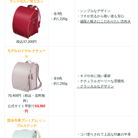
ランドセル／安ピカッ
・シンプルなデザイン
・全3色
・フチが光るから暗い道も安心
・約1,220g
・
値段と軽さにこだわりたい方向き
税込57,200円
モデルロイヤル ナチュー
ル
・キズや水に強い素材
・全6色
・ナチュラルガーリーな雰囲気
・約1,250g
・クラシカルなデザイン
70,400円（税込・送料無
料）
公式サイト早割で
63,360
円
防水牛革プレミアム シン
プルステッチ
・コバ塗りされて上品な印象の牛革