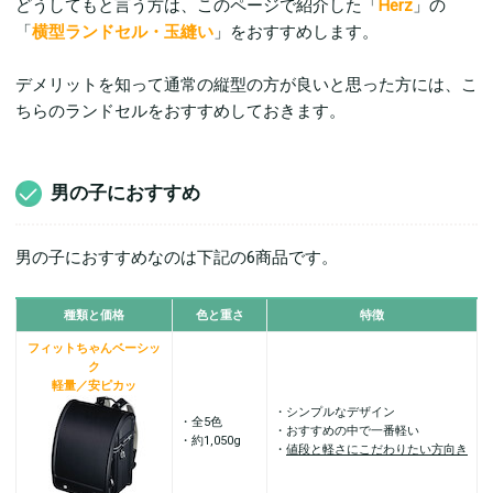
どうしてもと言う方は、このページで紹介した「
Herz
」の
「
横型ランドセル・玉縫い
」をおすすめします。
デメリットを知って通常の縦型の方が良いと思った方には、こ
ちらのランドセルをおすすめしておきます。
男の子におすすめ
男の子におすすめなのは下記の6商品です。
種類と
価格
色と重さ
特徴
フィットちゃんベーシッ
ク
軽量／安ピカッ
・シンプルなデザイン
・全5色
・おすすめの中で一番軽い
・約1,050g
・
値段と軽さにこだわりたい方向き