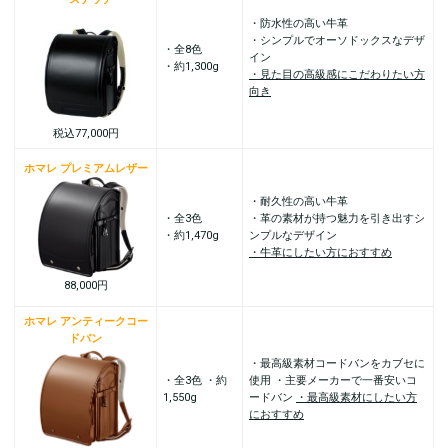
・防水性の高い牛革
・シンプルでオーソドックスなデザ
・全8色
イン
・約1,300g
・見た目の高級感にこだわりたい方
向き
税込77,000円
ホマレ プレミアムレザー
・耐久性の高い牛革
・全3色
・革の素材が持つ魅力を引き出すシ
・約1,470g
ンプルなデザイン
・牛革にしたい方におすすめ
88,000円
ホマレ アンティークコー
ドバン
・最高級素材コードバンをカブセに
・全3色 ・約
使用 ・主要メーカーで一番安いコ
1,550g
ードバン
・最高級素材にしたい方
におすすめ