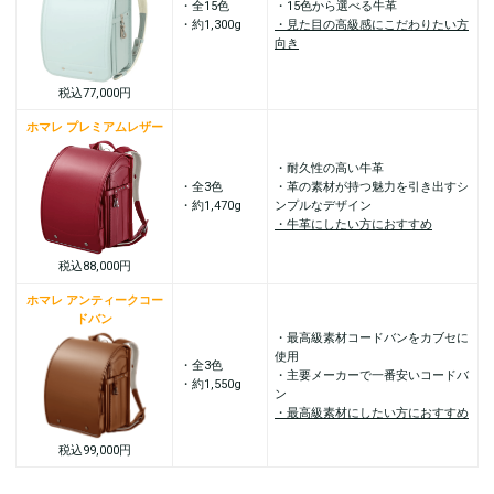
・全15色
・15色から選べる牛革
・約1,300g
・見た目の高級感にこだわりたい方
向き
税込77,000円
ホマレ プレミアムレザー
・耐久性の高い牛革
・全3色
・革の素材が持つ魅力を引き出すシ
・約1,470g
ンプルなデザイン
・牛革にしたい方におすすめ
税込88,000円
ホマレ アンティークコー
ドバン
・最高級素材コードバンをカブセに
使用
・全3色
・主要メーカーで一番安いコードバ
・約1,550g
ン
・最高級素材にしたい方におすすめ
税込99,000円