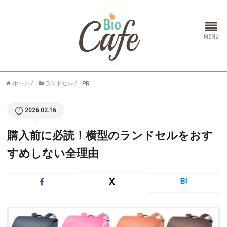
ホーム
PR
ホーム
/
ランドセル
/
ランドセル
2026.02.16
通信教育
購入前に必読！横型のランドセルをおす
すめしない全理由
X
B!