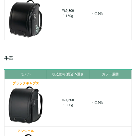
¥69,300
・全6色
1,180g
牛革
モデル
税込価格(税込)&重さ
カラー展開
ブラックキャプス
¥74,800
・全6色
1,350g
アンシェル