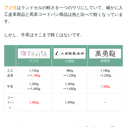
フジタ
はランドセルの軽さを一つのウリにしていて、確かに人
工皮革商品と馬革コードバン商品は他と比べて軽くなっていま
す。
しかし、牛革はそこまで軽くはないです。
萬勇鞄
フジタ
土屋鞄
人工
1,150g
980g
1,180g
皮革
〜
1,180g
〜1,230g
~1,250g
1,340g
1,340g
牛革
1,300g
〜
1,400g
〜1,450g
コー
ドバ
1,450g
1,490g
–
ン