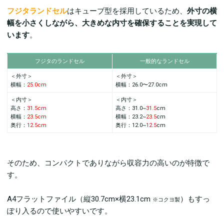
フジタランドセル
はキューブ型を採用しているため、
外寸の横
幅を小さくしながら、大きめな内寸を確保することを実現して
います
。
フジタのランドセル
一般的なランドセル
＜外寸＞
＜外寸＞
横幅：
25.0cm
横幅：26.0〜27.0cm
＜内寸＞
＜内寸＞
高さ：
31.5cm
高さ：31.0~
31.5
cm
横幅：
23.5cm
横幅：23.2~
23.5
cm
奥行：
12.5cm
奥行：12.0~
12.5
cm
そのため、コンパクトでありながら収容力の高いのが特徴で
す。
A4フラットファイル（縦30.7cm×横23.1cm
）もすっ
※コクヨ製
ぽり入るので使いやすいです。