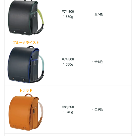
¥74,800
・全5色
1,350g
ブルークライスト
¥74,800
・全6色
1,350g
トラッド
¥83,600
・全9色
1,340g