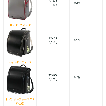
¥71,500
・全3色
1,180g
サンダーウィング
¥65,780
・全1色
1,150g
レインボーフォース
¥69,300
・全7色
1,170g
レインボーフォース[Yベ
ロ仕様]