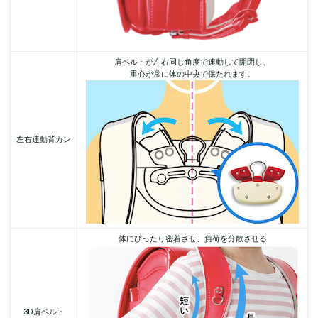
肩ベルトが左右同じ角度で連動して開閉し、
重心が常に体の中央で保たれます。
左右連動背カン
体にぴったり密着させ、負荷を分散させる
3D肩ベルト