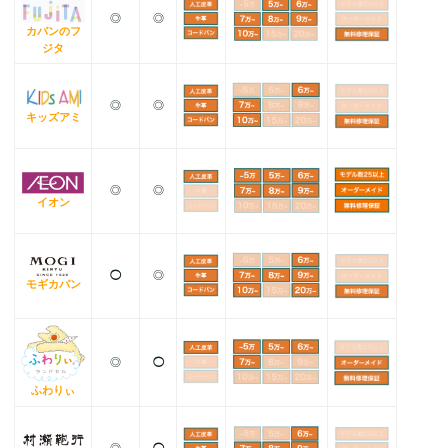
◎
◎
カバンのフ
ジタ
◎
◎
キッズアミ
◎
◎
イオン
◯
◎
モギカバン
◎
◯
ふわりぃ