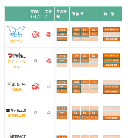
背負い
丈夫
革の種
価 格 帯
特 徴
やすさ
さ
類
セイバン
◎
フィ ットち
ゃん
◎
池田屋
◎
◎
黒川鞄工房