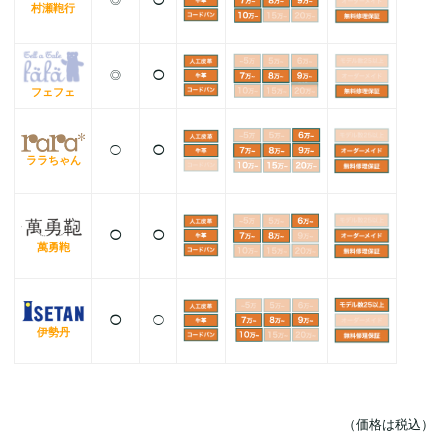
◎
◯
村瀬鞄行
◎
◯
フェフェ
◯
◯
ララちゃん
◯
◯
萬勇鞄
◯
◯
伊勢丹
（価格は税込）