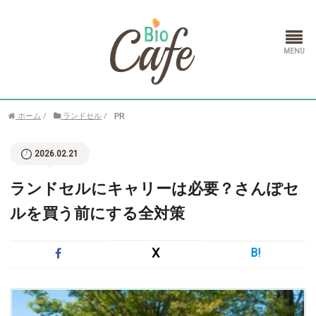
ホーム
PR
ホーム
/
ランドセル
/
ランドセル
2026.02.21
通信教育
ランドセルにキャリーは必要？さんぽセ
ルを買う前にする全対策
X
B!