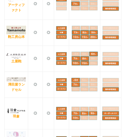
◎
◎
アーティフ
ァクト
◎
◎
鞄工房山本
◎
◎
土屋鞄
澤田屋ラン
◎
◎
ドセル
◎
◎
羽倉