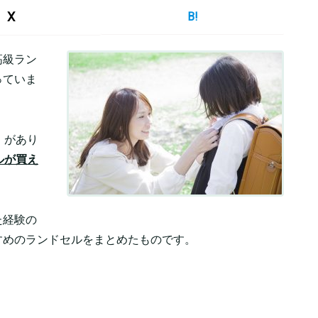
X
B!
高級ラン
っていま
」があり
ルが買え
た経験の
すめのランドセルをまとめたものです。