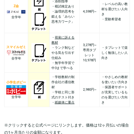
・添削指導
・レベルの高い教
Z会
・模試検定あり
材を選びたい人向
・論理的思考を
4,598円~
き
鍛える「みらい
全学年
・受験希望者
思考力ワーク」
・
視覚に訴える
教材
3,278円~
スマイルゼミ
・ランク制など
・タブレットで楽
専用タブ
やる気を引出す
しく勉強したい人
レット
仕組み
向き
全学年
10,978円
・無学年学習で
中3まで学べる
・学校教材の制
・やさしめの教材
作会社の通信教
を使いたい方向き
小学生ポピー
材
・保護者サポート
2,980円~
・学校と同じ形
が充実しているも
全学年
式のテスト付き
のを選びたい方向
・
紙媒体に重点
き
※クリックすると公式ページにリンクします。価格は12ヶ月払いの場合
の1ヶ月当たりの金額になります。