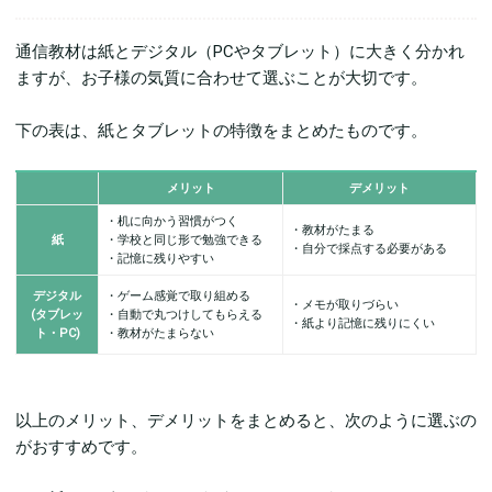
通信教材は紙とデジタル（PCやタブレット）に大きく分かれ
ますが、お子様の気質に合わせて選ぶことが大切です。
下の表は、紙とタブレットの特徴をまとめたものです。
メリット
デメリット
・机に向かう習慣がつく
・教材がたまる
紙
・学校と同じ形で勉強できる
・自分で採点する必要がある
・記憶に残りやすい
デジタル
・ゲーム感覚で取り組める
・メモが取りづらい
(タブレッ
・自動で丸つけしてもらえる
・紙より記憶に残りにくい
ト・PC)
・教材がたまらない
以上のメリット、デメリットをまとめると、次のように選ぶの
がおすすめです。