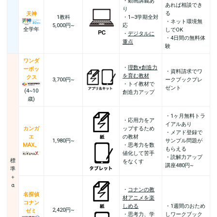
・動画講義あ
あれば相談でき
り
る
天神
1教科
・1~3学期全対
・ネット環境無
5,000円~
応
全学年
しでOK
・
デジタルに
・4日間の無料体
重点
験
ワンダ
・
理数×創造力
ーボッ
・資料請求でワ
を育む教材
クス
3,700円~
ークブックプレ
・トイ教材で
ゼント
(4~10
創造力アップ
歳)
・1ヶ月無料トラ
・応用力をア
イアルあり
カンガ
ップするため
・メアド登録で
エ
の教材
1,980円~
サンプル問題が
MAX。
・思考力を数
もらえる
値化して苦手
・読解力アップ
標
をなくす
講座480円~
準
＋
α
・
コナンの教
名探偵
材アニメを楽
コナン
しめる
・1週間のおため
2,420円~
ゼミ
・思考力、学
しワークブック