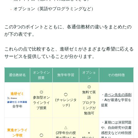
オプション（英語やプログラミングなど）
この3つのポイントとともに、各通信教材の違いをまとめたの
が下の表です。
これらの点で比較すると、進研ゼミがさまざまな希望に応える
サービスを提供していることが分かります。
オンライン
オプショ
通信教材名
無学年学習
その他特徴
授業
ン
◎
◎
無料で英
進研ゼミ
◯
・
赤ペン先生の添削
参加型オン
語
(チャレンジタ
・AIが最適な学習を
ラインライ
プログラ
ッチ)
提案
全学年
ブ授業
ミングが
勉強可
・夏期には演習問題
△
や、自由研究や読書
東進オンライ
(2学年分の授
×
感想文などの特別授
ン学校
◯