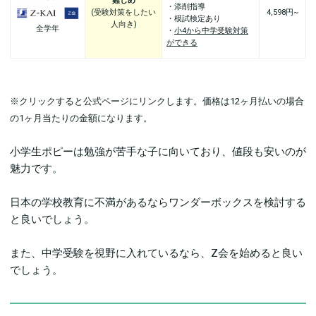
難しめ
・添削指導
(受験対策をしたい
4,598円~
・模試検定あり
人向き)
全学年
・
小4から中学受験対策
ができる
※クリックすると公式ページにリンクします。価格は12ヶ月払いの場合
の1ヶ月当たりの金額になります。
小学生ポピーは勉強が苦手な子に向いており、値段も安いのが
魅力です。
日本の学校教育に不満があるならワンダーボックスを検討する
と良いでしょう。
また、中学受験を視野に入れているなら、Z会を始めると良い
でしょう。