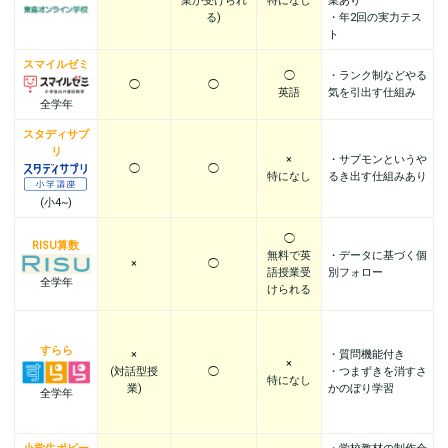
業が受けられ
特になし
業あり
る)
・年2回の実力テス
ト
スマイルゼミ
◯
・ランク制などやる
◯
◯
英語
気を引出す仕組み
全学年
スタディサプ
リ
×
・サプモンというや
◯
◯
特になし
るき出す仕組みあり
(小4~)
◯
RISU算数
無料で英
・データに基づく個
×
◯
語授業受
別フォロー
全学年
けられる
すらら
×
・質問機能付き
×
(対話型授
◯
・つまずきを消すさ
特になし
業)
かのぼり学習
全学年