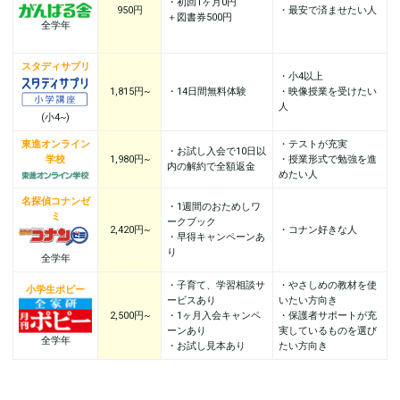
・初回1ヶ月0円
950円
・最安で済ませたい人
＋図書券500円
全学年
スタディサプリ
・小4以上
1,815円~
・14日間無料体験
・映像授業を受けたい
人
(小4~)
東進オンライン
・テストが充実
・お試し入会で10日以
学校
1,980円~
・授業形式で勉強を進
内の解約で全額返金
めたい人
名探偵コナンゼ
・1週間のおためしワ
ミ
ークブック
2,420円~
・コナン好きな人
・早得キャンペーンあ
り
全学年
・子育て、学習相談サ
・やさしめの教材を使
小学生ポピー
ービスあり
いたい方向き
2,500円~
・1ヶ月入会キャンペ
・保護者サポートが充
ーンあり
実しているものを選び
全学年
・お試し見本あり
たい方向き