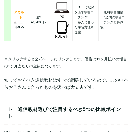
・90日で成果
アガル
を出す学習コ
・無料学習相談
ート
週2
ーチング
・1週間の学習コ
60,280円~
・各人に合っ
ーチング無料体
(小3~6)
た学習方法を
験
提案
※クリックすると公式ページにリンクします。価格は12ヶ月払いの場合
の1ヶ月当たりの金額になります。
知っておくべき通信教材はすべて網羅しているので、この中か
らお子さんに合ったものを選べば大丈夫です。
1-1. 通信教材選びで注目するべき5つの比較ポイン
ト