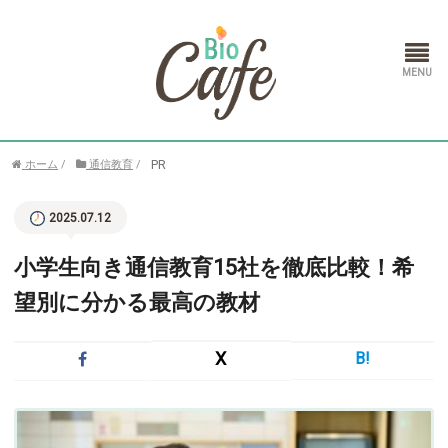
ホーム
PR
ホーム
/
通信教育
/
ランドセル
2025.07.12
通信教育
小学生向き通信教育15社を徹底比較！希
望別に分かる最高の教材
X
B!