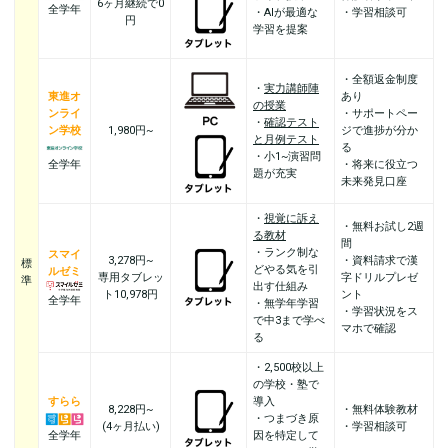
6ヶ月継続で0
全学年
・AIが最適な
・学習相談可
円
学習を提案
・全額返金制度
・
実力講師陣
東進オ
あり
の授業
ンライ
・サポートペー
・
確認テスト
ン学校
1,980円~
ジで進捗が分か
と月例テスト
る
・小1~演習問
全学年
・将来に役立つ
題が充実
未来発見口座
・
視覚に訴え
・無料お試し2週
る教材
間
・ランク制な
スマイ
3,278円~
・資料請求で漢
標
どやる気を引
ルゼミ
専用タブレッ
字ドリルプレゼ
準
出す仕組み
ト
10,978円
ント
全学年
・無学年学習
・学習状況をス
で中3まで学べ
マホで確認
る
・2,500校以上
の学校・塾で
すらら
導入
8,228円~
・無料体験教材
・つまづき原
(4ヶ月払い)
・学習相談可
全学年
因を特定して