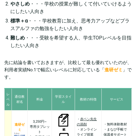
やさしめ
・・・学校の授業が難しくて付いていけるよう
にしたい人向き
標準＋α
・・・学校教育に加え、思考力アップなどプラ
スアルファの勉強をしたい人向き
難しめ
・・・受験を希望する人、学生TOPレベルを目指
したい人向き
先に結論を書いておきますが、比較して最も優れていたのが、
利用者実績No.1で幅広いレベルに対応している「
進研ゼミ
」で
す。
レ
通信教
学習スタイ
ベ
料金
教材の特徴
サービス
材名
ル
ル
・
赤ペン先生
3,250円~
の添削
・無料体験教材
進研ゼ
専用タブレッ
・オンライン
・まなび手帳で
ミ
ト
ライブ授業
保護者サポート