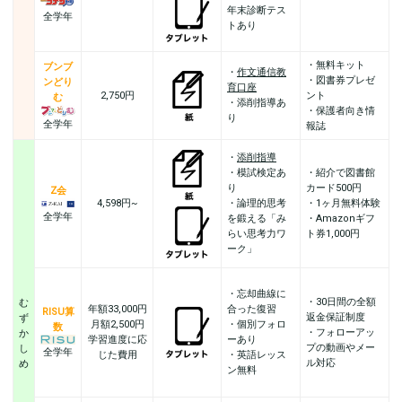
年末診断テス
全学年
トあり
・無料キット
ブンブ
・
作文通信教
・図書券プレゼ
ンどり
育口座
2,750円
ント
む
・添削指導あ
・保護者向き情
り
全学年
報誌
・
添削指導
・模試検定あ
・紹介で図書館
り
カード500円
Z会
4,598円~
・論理的思考
・1ヶ月無料体験
全学年
を鍛える「み
・Amazonギフ
らい思考力ワ
ト券1,000円
ーク」
・忘却曲線に
・30日間の全額
む
年額33,000円
合った復習
RISU算
返金保証制度
ず
月額2,500円
・個別フォロ
数
・フォローアッ
か
学習進度に応
ーあり
プの動画やメー
し
全学年
じた費用
・英語レッス
ル対応
め
ン無料