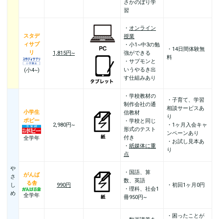
さかのぼり学
習
・
オンライン
スタデ
授業
ィサプ
・小1~中3の勉
・14日間体験無
リ
1,815円~
強ができる
料
・サプモンと
いうやるき出
(小4~)
す仕組みあり
・学校教材の
・子育て、学習
制作会社の通
相談サービスあ
小学生
信教材
り
ポピー
・学校と同じ
2,980円~
・1ヶ月入会キャ
形式のテスト
ンペーンあり
付き
全学年
・お試し見本あ
・
紙媒体に重
り
点
や
・国語、算
がんば
さ
数、英語
る舎
し
990円
・初回1ヶ月0円
・理科、社会1
め
全学年
冊950円~
・困ったことが