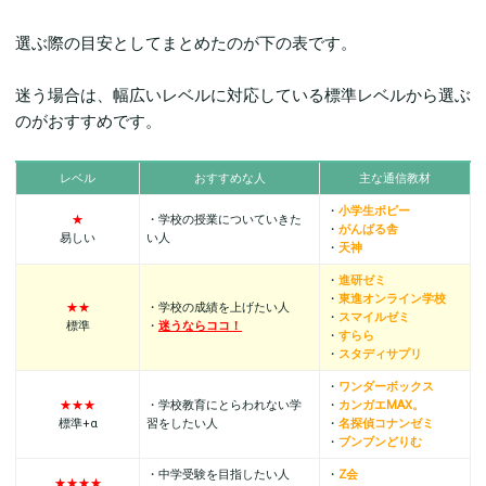
選ぶ際の目安としてまとめたのが下の表です。
迷う場合は、幅広いレベルに対応している標準レベルから選ぶ
のがおすすめです。
レベル
おすすめな人
主な通信教材
・
小学生ポピー
★
・学校の授業についていきた
・
がんばる舎
易しい
い人
・
天神
・
進研ゼミ
・
東進オンライン学校
★★
・学校の成績を上げたい人
・
スマイルゼミ
標準
・
迷うならココ！
・
すらら
・
スタディサプリ
・
ワンダーボックス
★★★
・学校教育にとらわれない学
・
カンガエMAX。
標準+α
習をしたい人
・
名探偵コナンゼミ
・
ブンブンどりむ
・中学受験を目指したい人
・
Z会
★★★★