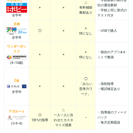
小学生ポピー
・学校教材の制作会
△
社の通信教材
×
×
有料補助
・学校と同じ形式の
教材あり
テスト付き
全学年
天神
×
◯
×
・USBで購入
特になし
全学年
ワンダーボッ
クス
×
・独自のアプリ&キ
×
×
特になし
ットで勉強
(4~10歳)
◯
Z会
「みらい
・添削指導
×
×
思考力ワ
・模試検定あり
全学年
ーク」
△
アガルート
・指導後のフィード
◎
一人一人に合
–
バック
1対1の指導
わせたカスタ
・毎月定期面談
(小3~6)
マイズ授業