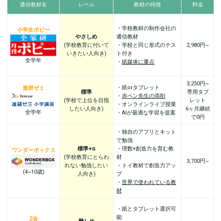
通信教材名
レベル
教材の特徴
料金
・学校教材の制作会社の
小学生ポピー
やさしめ
通信教材
(学校教育に付いて
・学校と同じ形式のテス
2,980円~
いきたい人向き)
ト付き
全学年
・
紙媒体に重点
3,250円~
・紙orタブレット
進研ゼミ
標準
専用タブ
・
赤ペン先生の添削
(学校で上位を目指
レット
・オンラインライブ授業
したい人向き)
6ヶ月継続
全学年
・AIが最適な学習を提案
で0円
・独自のアプリとキット
で勉強
標準+α
・理数×創造力を育む教
ワンダーボックス
(学校教育にとらわ
材
3,700円~
れない勉強したい
・トイ教材で創造力アッ
(4~10歳)
人向き)
プ
・
世界で使われている教
材
・紙とタブレット選択可
能
Z会