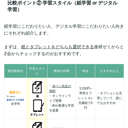
比較ポイント② 学習スタイル（紙学習 or デジタル
学習）
紙学習にこだわりたい人、デジタル学習にこだわりたい人向き
にそれぞれ紹介します。
まずは、
紙とタブレットをどちらも選択できる
進研ゼミからと
Z会からチェックするのがおすすめです。
学習スタイ
通信教材名
教材の特徴
料金
おすすめな人
ル
・
赤ペン先生の
3,250円~
添削
進研ゼミ
専用タブ
・オプションも充
・オンラインラ
レット 6ヶ
実していて、誰に
イブ授業
月継続で0
でもおすすめ
全学年
・AIが最適な学習
円
を提案