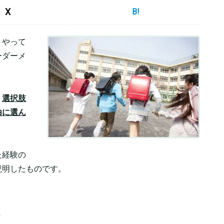
X
B!
うやって
ーダーメ
？
、
選択肢
由に選ん
た経験の
説明したものです。
点