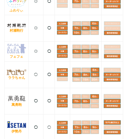
◎
◯
ふわりぃ
◎
◯
村瀬鞄行
◎
◯
フェフェ
◯
◯
ララちゃん
◯
◯
萬勇鞄
◯
◯
伊勢丹