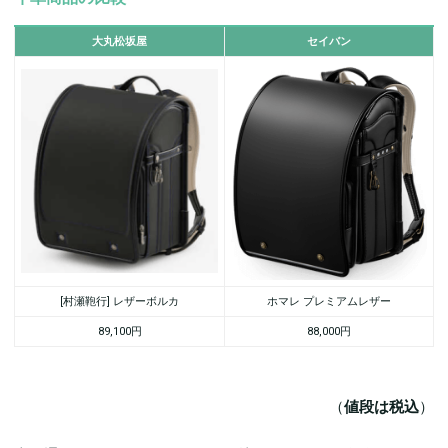
大丸松坂屋
セイバン
[村瀬鞄行] レザーボルカ
ホマレ プレミアムレザー
89,100円
88,000円
（
値段は税込
）