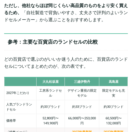
ただし、他社ならほぼ同じくらい高品質のものをより安く買え
るため、
「自社製造で背負いやすさ、丈夫さで評判のよいラン
ドセルメーカー」から選ぶことをおすすめします。
参考：主要な百貨店のランドセルの比較
どの百貨店で選ぶのがいいか迷う人のために、百貨店のランド
セルについてまとめたのが、次の表です。
大丸松坂屋
三越伊勢丹
高島屋
工房系ランドセ
デザイン重視の限定
限定モデルも充
2027年こだわり
ル
モデル
実
人気ブランドラン
約33ブランド
約33ブランド
約30ブランド
ドセル
52,800円〜
66,000円〜253,000
60,500円〜
価格帯
149,900円
円
132,000円