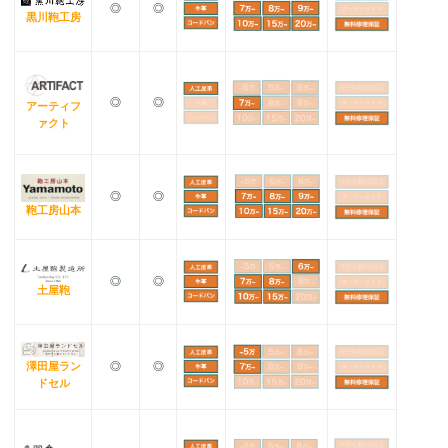
◎
◎
黒川鞄工房
◎
◎
アーティフ
ァクト
◎
◎
鞄工房山本
◎
◎
土屋鞄
澤田屋ラン
◎
◎
ドセル