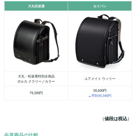
大丸松坂屋
セイバン
大丸・松坂屋特別企画品
ユアメイト ウィリー
ボルカ クラリーノカラー
50,600円
79,200円
→
早割45,540円
（
値段は税込
）
牛革商品の比較