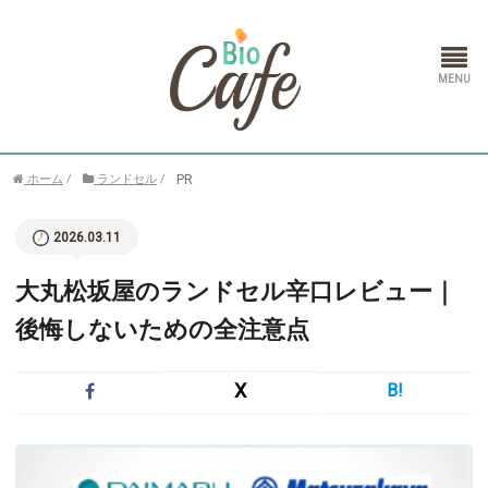
ホーム
PR
ホーム
/
ランドセル
/
ランドセル
2026.03.11
通信教育
大丸松坂屋のランドセル辛口レビュー｜
後悔しないための全注意点
X
B!