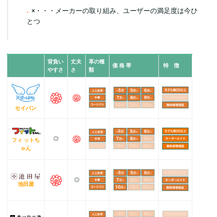
×・・・メーカーの取り組み、ユーザーの満足度は今ひ
とつ
背負い
丈夫
革の種
価 格 帯
特 徴
やすさ
さ
類
セイバン
◎
フィ ットち
ゃん
◎
池田屋