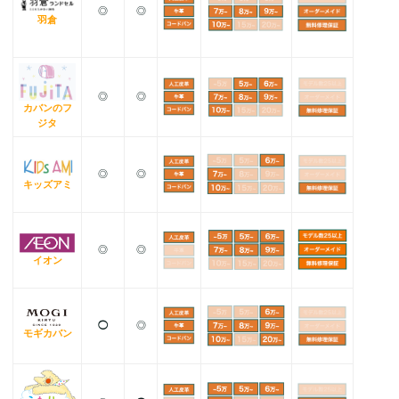
◎
◎
羽倉
◎
◎
カバンのフ
ジタ
◎
◎
キッズアミ
◎
◎
イオン
◯
◎
モギカバン