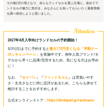
その後
2児の母となり、自らもランドセルを選ぶ立場に。
改めてラ
ンドセルの魅力に気付き、みなさんにも知ってもらいたく最新情報
を調べ発信しようと思いました。
2027年4月入学向けランドセルの予約開始！
5/31(日)までに予約すると
最大1万円安くなる「早割クー
ポンキャンペーン」
を実施中です。例年人気ブランド/モ
デルから早々に品薄/完売するため、気になる方はお早め
に！
なお、『
セイバン
』『
フィットちゃん
』は背負いやす
さ・丈夫さなどに特に定評があるため、こちらも併せて
検討することをおすすめします。
公式オンラインストア：
https://dmdepart.jp/randoseru