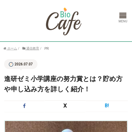
ホーム
PR
ホーム
/
通信教育
/
ランドセル
2026.07.07
通信教育
進研ゼミ小学講座の努力賞とは？貯め方
や申し込み方を詳しく紹介！
X
B!