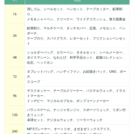
Pt
商品
消しゴム、シールセット、ペンセット、テープカッター、鉛筆削
16
り、
メモ＆シャーペン、クリーナー、ワイドデコラッシュ、努力賞募金
鉛筆削り、マルチケース、タッチカバー、定規、メモセット、ペン
ポーチ、
24
テープのり、スパイグラス、レターセット、フリクションペンセッ
ト
ショルダーバッグ、カラーペン、タオルセット、シールメーカー、
48
ボイスマシーン、なわとび、科学手品セット、鉱物コレクション、
化石、ヘッドホン
タブレットバッグ、ハンディファン、お絵描きパッド、UNO、ポー
72
チ、
スコープ
デスクホッケー、テーブルクリーナー、パステルウォッチ、イラス
96
トマーカー、
ドッヂビー、マジカルカプセル、ポップコーンメーカー
バランスゲーム、ナンジャモンジャ、スポーツリュック、リボン付
120
きリュック、
卓球セット、デジタルウォッチ、ソーラーウォッチ
MP3プレーヤー、オートリオ、まぜまぜミックスアイス、
240