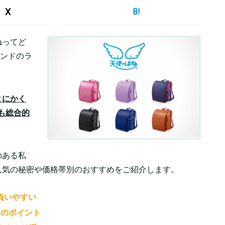
X
B!
ねってど
ランドのラ
とにかく
も総合的
のある私
人気の秘密や価格帯別のおすすめをご紹介します。
負いやすい
つのポイント