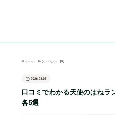
PR
ホーム
/
ランドセル
/
2026.03.05
口コミでわかる天使のはねラ
各5選